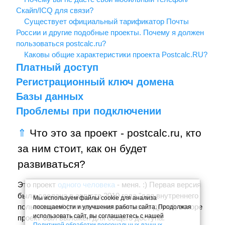
Скайп/ICQ для связи?
Существует официальный тарификатор Почты
России и другие подобные проекты. Почему я должен
пользоваться postcalc.ru?
Каковы общие характеристики проекта Postcalc.RU?
Платный доступ
Регистрационный ключ домена
Базы данных
Проблемы при подключении
⇑
Что это за проект - postcalc.ru, кто
за ним стоит, как он будет
развиваться?
Это проект
одного человека
- меня. :) Первая версия
была сделана в августе 2010 года "для внутреннего
Мы используем файлы cookie для анализа
пользования" (интернет-магазин моего друга), вскоре
посещаемости и улучшения работы сайта. Продолжая
использовать сайт, вы соглашаетесь с нашей
проект был выложен для общего доступа.
Политикой обработки персональных данных
.