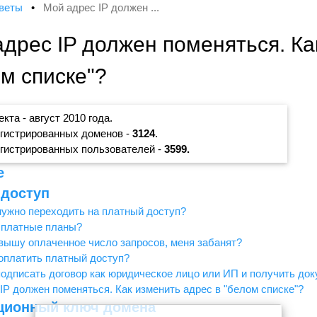
тветы
•
Мой адрес IP должен ...
дрес IP должен поменяться. Ка
м списке"?
кта - август 2010 года.
гистрированных доменов -
3124
.
гистрированных пользователей -
3599.
е
доступ
нужно переходить на платный доступ?
 платные планы?
вышу оплаченное число запросов, меня забанят?
 оплатить платный доступ?
подписать договор как юридическое лицо или ИП и получить до
IP должен поменяться. Как изменить адрес в "белом списке"?
ционный ключ домена