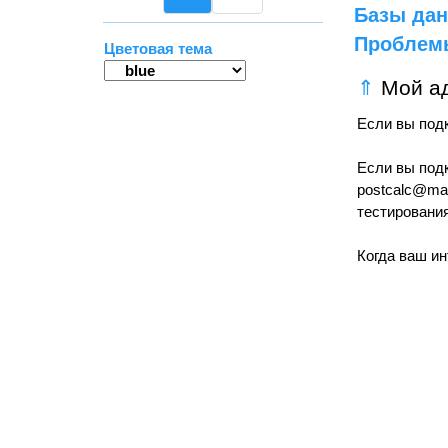
Базы да
Проблем
Цветовая тема
⇑
Мой ад
Если вы под
Если вы подк
postcalc@mai
тестирования
Когда ваш ин