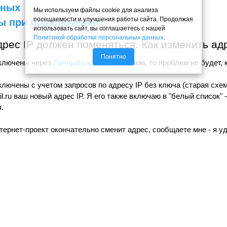
нных
Мы используем файлы cookie для анализа
посещаемости и улучшения работы сайта. Продолжая
ы при подключении
использовать сайт, вы соглашаетесь с нашей
Политикой обработки персональных данных
.
рес IP должен поменяться. Как изменить адр
Понятно
ключены через
Личный кабинет
с ключом, то проблем не будет, 
лючены с учетом запросов по адресу IP без ключа (старая схе
l.ru ваш новый адрес IP. Я его также включаю в "белый список" 
.
тернет-проект окончательно сменит адрес, сообщаете мне - я уд