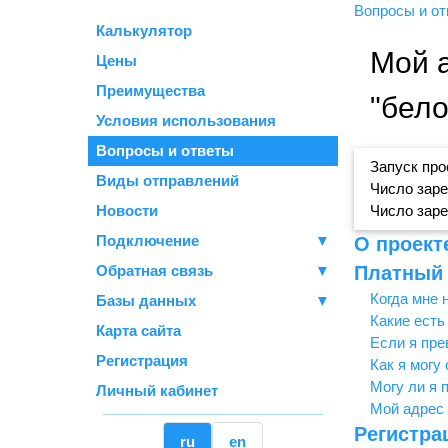
Вопросы и о
Калькулятор
Мой а
Цены
Преимущества
"бело
Условия использования
Вопросы и ответы
Запуск прое
Виды отправлений
Число заре
Новости
Число заре
Подключение
▼
О проект
Обратная связь
▼
Платный 
Когда мне 
Базы данных
▼
Какие есть
Карта сайта
Если я пре
Регистрация
Как я могу
Могу ли я 
Личный кабинет
Мой адрес 
Регистра
ru
en