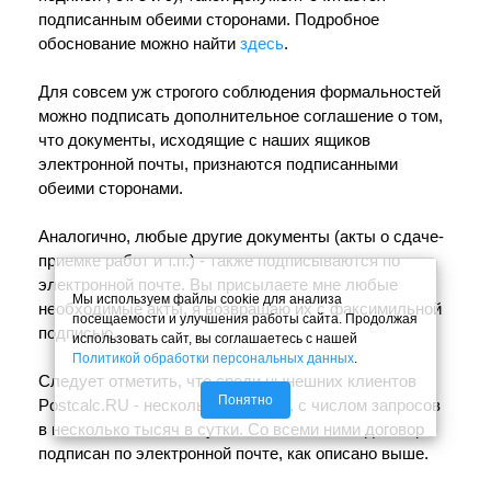
подписанным обеими сторонами. Подробное
обоснование можно найти
здесь
.
Для совсем уж строгого соблюдения формальностей
можно подписать дополнительное соглашение о том,
что документы, исходящие с наших ящиков
электронной почты, признаются подписанными
обеими сторонами.
Аналогично, любые другие документы (акты о сдаче-
приемке работ и т.п.) - также подписываются по
электронной почте. Вы присылаете мне любые
Мы используем файлы cookie для анализа
необходимые акты, я возвращаю их с факсимильной
посещаемости и улучшения работы сайта. Продолжая
подписью.
использовать сайт, вы соглашаетесь с нашей
Политикой обработки персональных данных
.
Следует отметить, что среди нынешних клиентов
Понятно
Postcalc.RU - несколько крупных, с числом запросов
в несколько тысяч в сутки. Со всеми ними договор
подписан по электронной почте, как описано выше.