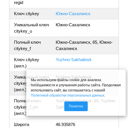
regid
Ключ citykey
Южно-Сахалинск
Уникальный ключ
Южно-Сахалинск
citykey_u
Полный ключ
Южно-Сахалинск, 65, Южно-
citykey_f
Сахалинск
Ключ citykey
Yuzhno-Sakhalinsk
(англ.)
Уникальный ключ
Yuzhno-Sakhalinsk
Мы используем файлы cookie для анализа
citykey_u_en
посещаемости и улучшения работы сайта. Продолжая
(англ.)
использовать сайт, вы соглашаетесь с нашей
Политикой обработки персональных данных
.
Полный ключ
Yuzhno-Sakhalinsk, 65, Yuzhno-
Понятно
citykey_f_en
Sakhalinsk
(англ.)
Широта
46.935876