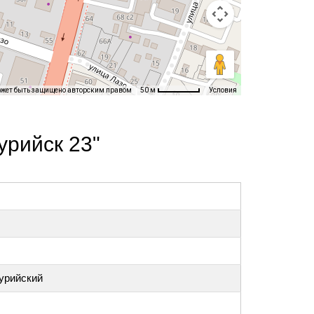
ожет быть защищено авторским правом
Условия
50 м
урийск 23"
сурийский