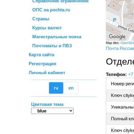
Справочник ограничений
ОПС на pochta.ru
Страны
Курсы валют
Магистральные пояса
Map tiles:
OpenStr
Почтоматы и ПВЗ
Почта Росси
Карта сайта
Отделе
Регистрация
Личный кабинет
Телефон:
+7
Номер реги
ru
en
Ключ cityk
Цветовая тема
Уникальный
Полный клю
Ключ cityke