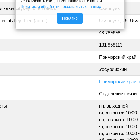
использовать сайт, вы соглашаетесь с нашей
Политикой обработки персональных данных
.
 ключ citykey_u_en (англ.)
Ussuriysk
Понятно
ч citykey_f_en (англ.)
Ussuriysk, 25, Uss
43.789698
131.958113
Приморский край
Уссурийский
Приморский край, г
Отделение связи
оты
пн, выходной
вт, открыто: 10:00 -
ср, открыто: 10:00 
чт, открыто: 10:00 -
пт, открыто: 10:00 -