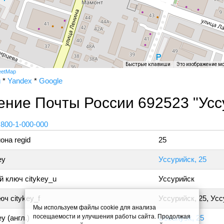
Быстрые клавиши
Это изображение м
eetMap
и
*
Yandex
*
Google
ние Почты России 692523 "Усс
 800-1-000-000
она regid
25
ey
Уссурийск, 25
 ключ citykey_u
Уссурийск
ч citykey_f
Уссурийск, 25, Ус
Мы используем файлы cookie для анализа
посещаемости и улучшения работы сайта. Продолжая
y (англ.)
Ussuriysk, 25