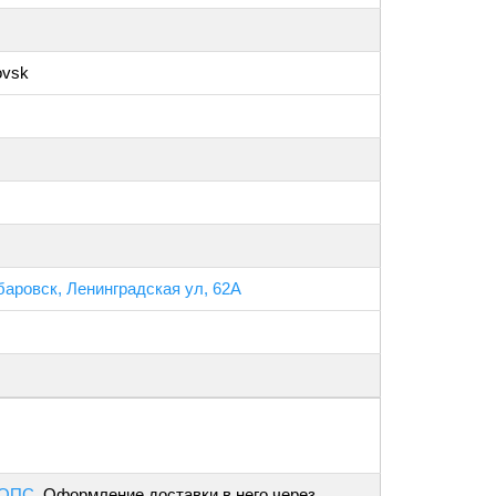
ovsk
баровск, Ленинградская ул, 62А
 ОПС
. Оформление доставки в него через