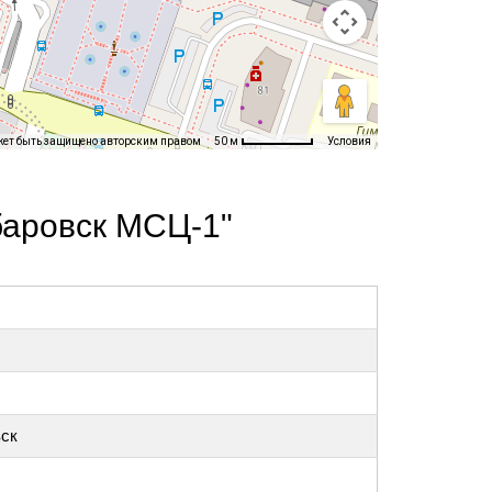
жет быть защищено авторским правом
Условия
50 м
баровск МСЦ-1"
вск