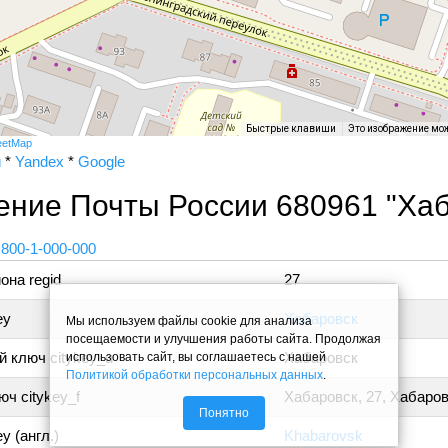
Быстрые клавиши
Это изображение мо
eetMap
и
*
Yandex
*
Google
ение Почты России 680961 "Ха
 800-1-000-000
она regid
27
ey
Хабаровск
Мы используем файлы cookie для анализа
посещаемости и улучшения работы сайта. Продолжая
 ключ citykey_u
Хабаровск
использовать сайт, вы соглашаетесь с нашей
Политикой обработки персональных данных
.
ч citykey_f
Хабаровск, 27, Хабаро
Понятно
y (англ.)
Khabarovsk