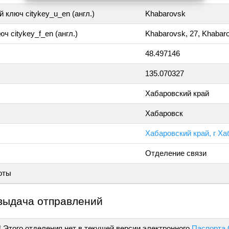
 ключ citykey_u_en (англ.)
Khabarovsk
ч citykey_f_en (англ.)
Khabarovsk, 27, Khabar
48.497146
135.070327
Хабаровский край
Хабаровск
Хабаровский край, г Ха
Отделение связи
оты
выдача отправлений
!
Этого отделения нет в текущей версии электронного
Паспорта