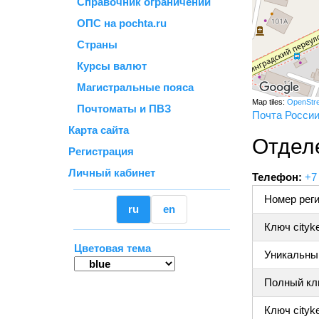
Справочник ограничений
ОПС на pochta.ru
Страны
Курсы валют
Магистральные пояса
Map tiles:
OpenStr
Почтоматы и ПВЗ
Почта Росси
Карта сайта
Отдел
Регистрация
Личный кабинет
Телефон:
+7
Номер реги
ru
en
Ключ cityk
Цветовая тема
Уникальный
Полный клю
Ключ cityke