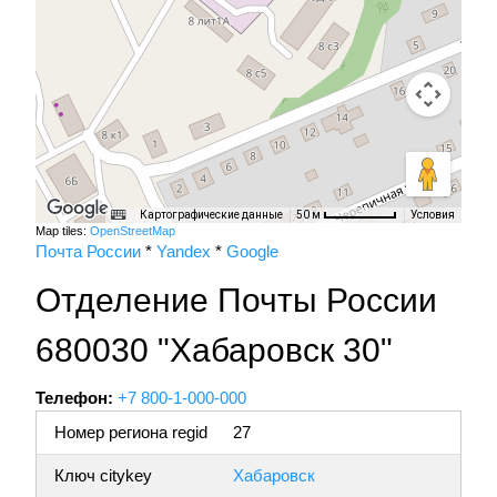
Картографические данные
Условия
50 м
Map tiles:
OpenStreetMap
Почта России
*
Yandex
*
Google
Отделение Почты России
680030 "Хабаровск 30"
Телефон:
+7 800-1-000-000
Номер региона regid
27
Ключ citykey
Хабаровск