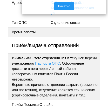
Адрес
Хабаровский край, г
Понятно
Хабаровск, Волочаевская
ул
Тип ОПС
Отделение связи
Время работы
Приём/выдача отправлений
Внимание!
Этого отделения нет в текущей версии
электронного
Паспорта ОПС
. Оформление
доставки в него через Личный кабинет
корпоративных клиентов Почты России
невозможно.
Вероятные причины: отделение закрыто (временно
или постоянно), отделение является техническим
(сортировочные отделения, почтамты и т.п.).
Приём Посылки Онлайн.