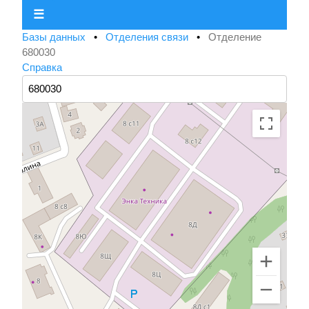
☰
Базы данных
•
Отделения связи
•
Отделение
680030
Справка