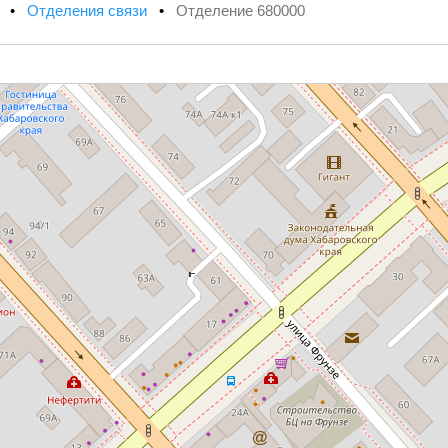
х
•
Отделения связи
•
Отделение 680000