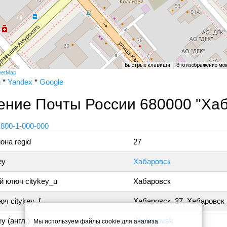
Быстрые клавиши
Это изображение мо
eetMap
и
*
Yandex
*
Google
ение Почты России 680000 "Хаб
 800-1-000-000
она regid
27
ey
Хабаровск
 ключ citykey_u
Хабаровск
ч citykey_f
Хабаровск, 27, Хабаровск
y (англ.)
Khabarovsk
Мы используем файлы cookie для анализа