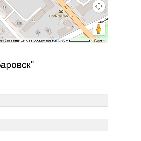
жет быть защищено авторским правом
Условия
50 м
аровск"