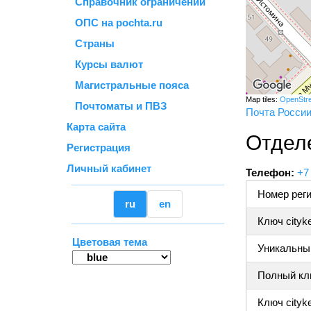
Справочник ограничений
ОПС на pochta.ru
Страны
Курсы валют
Магистральные пояса
Map tiles:
OpenStr
Почтоматы и ПВЗ
Почта Росси
Карта сайта
Отдел
Регистрация
Личный кабинет
Телефон:
+7
Номер реги
ru
en
Ключ cityk
Цветовая тема
Уникальный
Полный клю
Ключ cityke