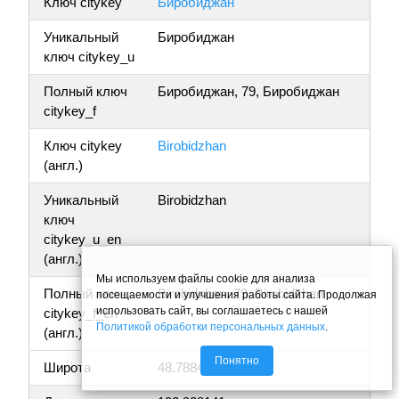
Ключ citykey
Биробиджан
Уникальный
Биробиджан
ключ citykey_u
Полный ключ
Биробиджан, 79, Биробиджан
citykey_f
Ключ citykey
Birobidzhan
(англ.)
Уникальный
Birobidzhan
ключ
citykey_u_en
(англ.)
Мы используем файлы cookie для анализа
Полный ключ
Birobidzhan, 79, Birobidzhan
посещаемости и улучшения работы сайта. Продолжая
использовать сайт, вы соглашаетесь с нашей
citykey_f_en
Политикой обработки персональных данных
.
(англ.)
Понятно
Широта
48.788466