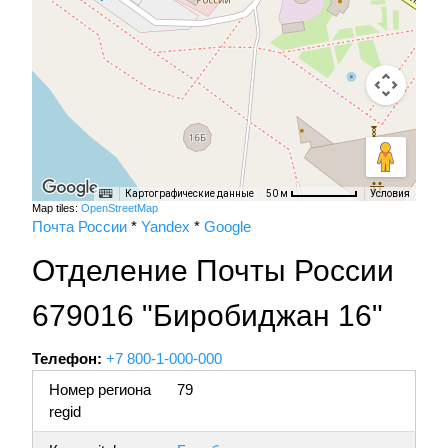
Картографические данные
Условия
50 м
Map tiles:
OpenStreetMap
Почта России
*
Yandex
*
Google
Отделение Почты России
679016 "Биробиджан 16"
Телефон:
+7 800-1-000-000
Номер региона
79
regid