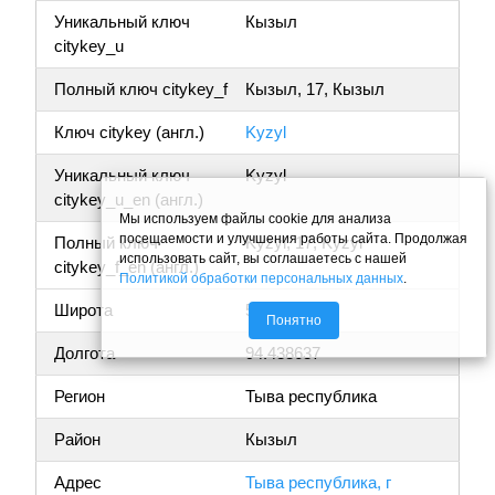
Уникальный ключ
Кызыл
citykey_u
Полный ключ citykey_f
Кызыл, 17, Кызыл
Ключ citykey (англ.)
Kyzyl
Уникальный ключ
Kyzyl
citykey_u_en (англ.)
Мы используем файлы cookie для анализа
посещаемости и улучшения работы сайта. Продолжая
Полный ключ
Kyzyl, 17, Kyzyl
использовать сайт, вы соглашаетесь с нашей
citykey_f_en (англ.)
Политикой обработки персональных данных
.
Широта
51.719047
Понятно
Долгота
94.438637
Регион
Тыва республика
Район
Кызыл
Адрес
Тыва республика, г