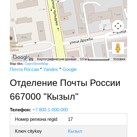
Картографические данные
Условия
50 м
Map tiles:
OpenStreetMap
Почта России
*
Yandex
*
Google
Отделение Почты России
667000 "Кызыл"
Телефон:
+7 800-1-000-000
Номер региона regid
17
Ключ citykey
Кызыл