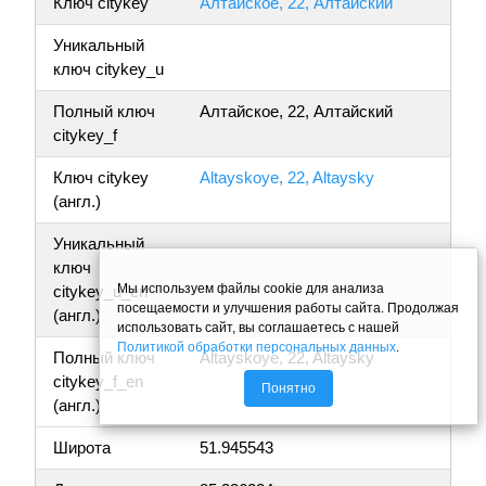
Ключ citykey
Алтайское, 22, Алтайский
Уникальный
ключ citykey_u
Полный ключ
Алтайское, 22, Алтайский
citykey_f
Ключ citykey
Altayskoye, 22, Altaysky
(англ.)
Уникальный
ключ
Мы используем файлы cookie для анализа
citykey_u_en
посещаемости и улучшения работы сайта. Продолжая
(англ.)
использовать сайт, вы соглашаетесь с нашей
Политикой обработки персональных данных
.
Полный ключ
Altayskoye, 22, Altaysky
citykey_f_en
Понятно
(англ.)
Широта
51.945543