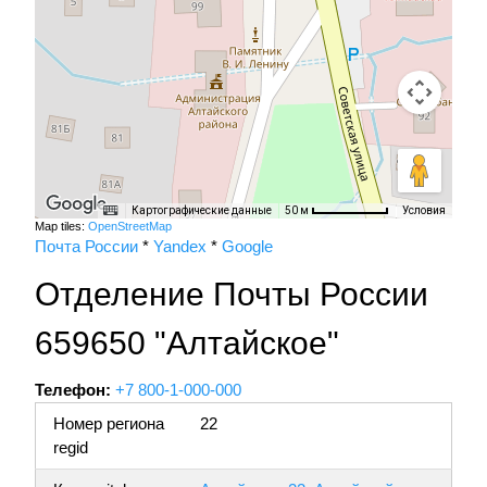
Картографические данные
Условия
50 м
Map tiles:
OpenStreetMap
Почта России
*
Yandex
*
Google
Отделение Почты России
659650 "Алтайское"
Телефон:
+7 800-1-000-000
Номер региона
22
regid