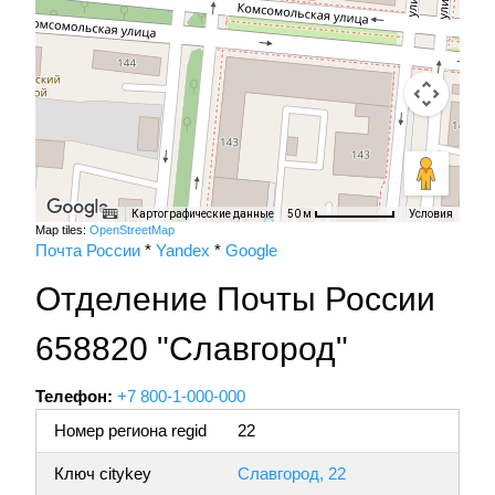
Картографические данные
Условия
50 м
Map tiles:
OpenStreetMap
Почта России
*
Yandex
*
Google
Отделение Почты России
658820 "Славгород"
Телефон:
+7 800-1-000-000
Номер региона regid
22
Ключ citykey
Славгород, 22