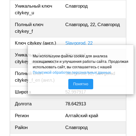
Уникальный ключ
Славгород
citykey_u
Полный ключ
Славгород, 22, Славгород
citykey_f
Ключ citykey (англ.)
Slavgorod, 22
Уникальный ключ
Slavgorod
Мы используем файлы cookie для анализа
citykey_u_en (англ.)
посещаемости и улучшения работы сайта. Продолжая
использовать сайт, вы соглашаетесь с нашей
Политикой обработки персональных данных
.
Полный ключ
Slavgorod, 22, Slavgorod
citykey_f_en (англ.)
Понятно
Широта
52.997917
Долгота
78.642913
Регион
Алтайский край
Район
Славгород