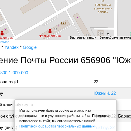
Быстрые клавиши
Это изображение мож
eetMap
и
*
Yandex
*
Google
ение Почты России 656906 "Ю
 800-1-000-000
она regid
22
ey
Южный, 22
 ключ citykey_u
Мы используем файлы cookie для анализа
ч citykey_f
Южный, 22, Барна
посещаемости и улучшения работы сайта. Продолжая
использовать сайт, вы соглашаетесь с нашей
Политикой обработки персональных данных
.
y (англ.)
Yuzhny, 22