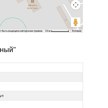
ет быть защищено авторским правом
Условия
50 м
жный"
ул