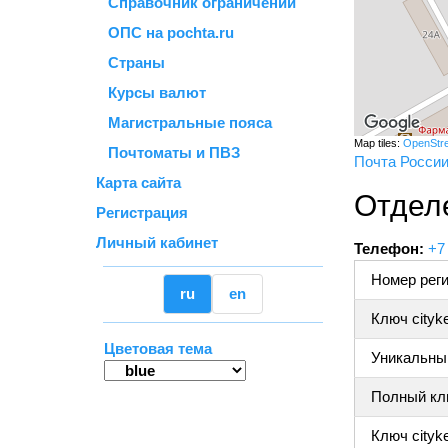
Справочник ограничений
ОПС на pochta.ru
Страны
Курсы валют
Магистральные пояса
Map tiles:
OpenStr
Почтоматы и ПВЗ
Почта Росси
Карта сайта
Отдел
Регистрация
Личный кабинет
Телефон:
+7
Номер реги
ru
en
Ключ cityk
Цветовая тема
Уникальный
Полный клю
Ключ cityke