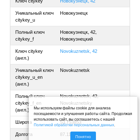
Ключ citykey
Новокузнецк, 42
Уникальный ключ
Новокузнецк
citykey_u
Полный ключ
Новокузнецк, 42,
citykey_f
Новокузнецкий
Ключ citykey
Novokuznetsk, 42
(англ.)
Уникальный ключ
Novokuznetsk
citykey_u_en
(англ.)
Полный ключ
Novokuznetsk, 42,
citykey_f_en
Novokuznetsky
Мы используем файлы cookie для анализа
(англ.)
посещаемости и улучшения работы сайта. Продолжая
использовать сайт, вы соглашаетесь с нашей
Широта
53.753853
Политикой обработки персональных данных
.
Долгота
87.117332
Понятно