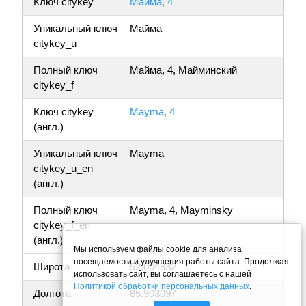
Ключ citykey
Майма, 4
Уникальный ключ
Майма
citykey_u
Полный ключ
Майма, 4, Майминский
citykey_f
Ключ citykey
Mayma, 4
(англ.)
Уникальный ключ
Mayma
citykey_u_en
(англ.)
Полный ключ
Mayma, 4, Mayminsky
citykey_f_en
(англ.)
Мы используем файлы cookie для анализа
посещаемости и улучшения работы сайта. Продолжая
Широта
52.004832
использовать сайт, вы соглашаетесь с нашей
Политикой обработки персональных данных
.
Долгота
85.903097