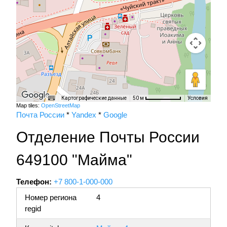
Картографические данные
Условия
50 м
Map tiles:
OpenStreetMap
Почта России
*
Yandex
*
Google
Отделение Почты России
649100 "Майма"
Телефон:
+7 800-1-000-000
Номер региона
4
regid