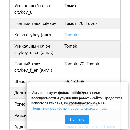
Уникальный ключ
Томск
citykey_u
Полный ключ citykey_f
Томск, 70, Томск
Ключ citykey (англ.)
Tomsk
Уникальный ключ
Tomsk
citykey_u_en (англ.)
Полный ключ
Tomsk, 70, Tomsk
citykey_f_en (англ.)
Широта
56.450568
Долгота
84.983761
Мы используем файлы cookie для анализа
посещаемости и улучшения работы сайта. Продолжая
использовать сайт, вы соглашаетесь с нашей
Регион
Томская область
Политикой обработки персональных данных
.
Район
Томск
Понятно
Адрес
Томская область, г Томск,