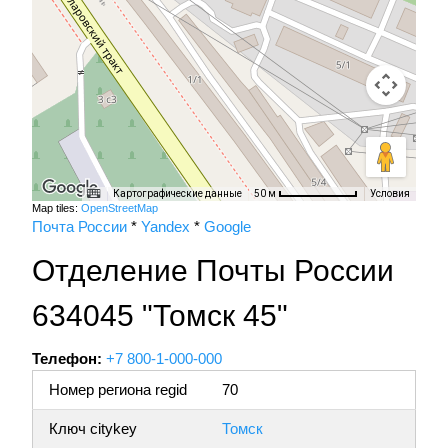
Картографические данные
Условия
50 м
Map tiles:
OpenStreetMap
Почта России
*
Yandex
*
Google
Отделение Почты России
634045 "Томск 45"
Телефон:
+7 800-1-000-000
Номер региона regid
70
Ключ citykey
Томск