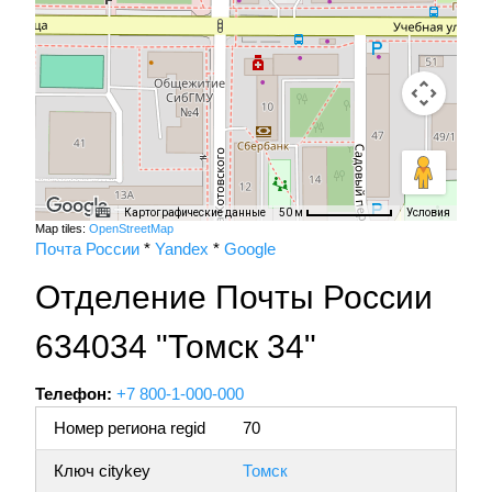
Картографические данные
Условия
50 м
Map tiles:
OpenStreetMap
Почта России
*
Yandex
*
Google
Отделение Почты России
634034 "Томск 34"
Телефон:
+7 800-1-000-000
Номер региона regid
70
Ключ citykey
Томск