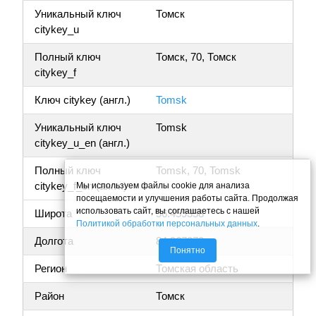
Уникальный ключ
Томск
citykey_u
Полный ключ
Томск, 70, Томск
citykey_f
Ключ citykey (англ.)
Tomsk
Уникальный ключ
Tomsk
citykey_u_en (англ.)
Полный ключ
Tomsk, 70, Tomsk
citykey_f_en (англ.)
Мы используем файлы cookie для анализа
посещаемости и улучшения работы сайта. Продолжая
использовать сайт, вы соглашаетесь с нашей
Широта
56.459358
Политикой обработки персональных данных
.
Долгота
84.967870
Понятно
Регион
Томская область
Район
Томск