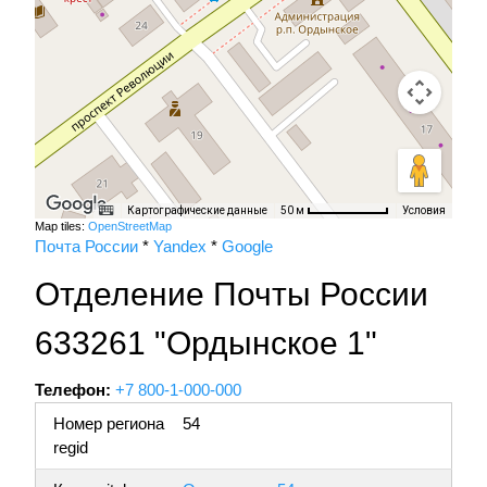
Картографические данные
Условия
50 м
Map tiles:
OpenStreetMap
Почта России
*
Yandex
*
Google
Отделение Почты России
633261 "Ордынское 1"
Телефон:
+7 800-1-000-000
Номер региона
54
regid