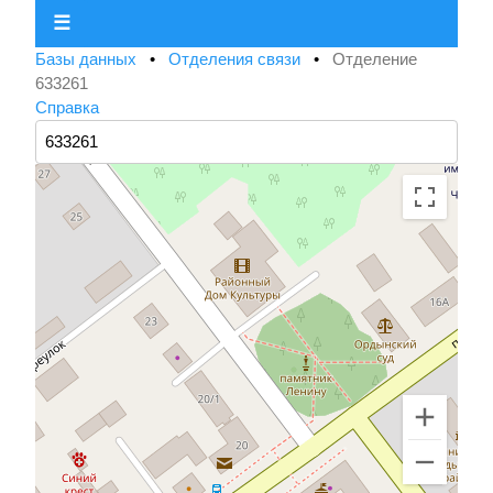
☰
Базы данных
•
Отделения связи
•
Отделение
633261
Справка