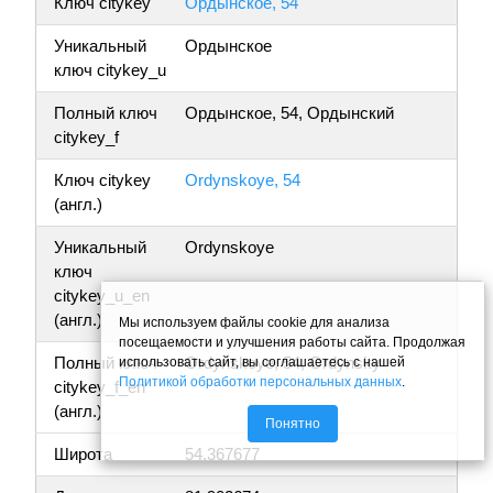
Ключ citykey
Ордынское, 54
Уникальный
Ордынское
ключ citykey_u
Полный ключ
Ордынское, 54, Ордынский
citykey_f
Ключ citykey
Ordynskoye, 54
(англ.)
Уникальный
Ordynskoye
ключ
citykey_u_en
(англ.)
Мы используем файлы cookie для анализа
посещаемости и улучшения работы сайта. Продолжая
Полный ключ
Ordynskoye, 54, Ordynsky
использовать сайт, вы соглашаетесь с нашей
Политикой обработки персональных данных
.
citykey_f_en
(англ.)
Понятно
Широта
54.367677