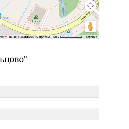
т быть защищено авторским правом
Условия
50 м
ьцово"