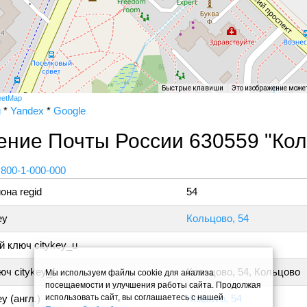
Быстрые клавиши
Это изображение може
eetMap
и
*
Yandex
*
Google
ение Почты России 630559 "Кол
 800-1-000-000
она regid
54
ey
Кольцово, 54
 ключ citykey_u
ч citykey_f
Кольцово, 54, Кольцово
Мы используем файлы cookie для анализа
посещаемости и улучшения работы сайта. Продолжая
использовать сайт, вы соглашаетесь с нашей
y (англ.)
Koltsovo, 54