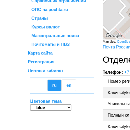
Справочник ограничений
ОПС на pochta.ru
Страны
Курсы валют
Магистральные пояса
Map tiles:
OpenStr
Почтоматы и ПВЗ
Почта Росси
Карта сайта
Отдел
Регистрация
Личный кабинет
Телефон:
+7
Номер реги
ru
en
Ключ cityk
Цветовая тема
Уникальный
Полный клю
Ключ cityke