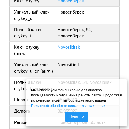
Ключ citykey
Новосибирск
Уникальный ключ
Новосибирск
citykey_u
Полный ключ
Новосибирск, 54,
citykey_f
Новосибирск
Ключ citykey
Novosibirsk
(англ.)
Уникальный ключ
Novosibirsk
citykey_u_en (англ.)
Полный ключ
Novosibirsk, 54, Novosibirsk
citykey_f_en (англ.)
Мы используем файлы cookie для анализа
посещаемости и улучшения работы сайта. Продолжая
Широта
55.045212
использовать сайт, вы соглашаетесь с нашей
Политикой обработки персональных данных
.
Долгота
82.955922
Понятно
Регион
Новосибирская область