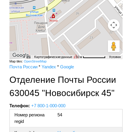
Картографические данные
Условия
50 м
Map tiles:
OpenStreetMap
Почта России
*
Yandex
*
Google
Отделение Почты России
630045 "Новосибирск 45"
Телефон:
+7 800-1-000-000
Номер региона
54
regid