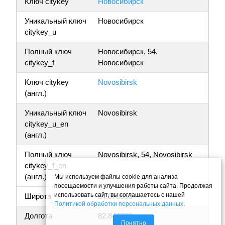
Ключ citykey
Новосибирск
Уникальный ключ
Новосибирск
citykey_u
Полный ключ
Новосибирск, 54,
citykey_f
Новосибирск
Ключ citykey
Novosibirsk
(англ.)
Уникальный ключ
Novosibirsk
citykey_u_en
(англ.)
Полный ключ
Novosibirsk, 54, Novosibirsk
citykey_f_en
(англ.)
Мы используем файлы cookie для анализа
посещаемости и улучшения работы сайта. Продолжая
использовать сайт, вы соглашаетесь с нашей
Широта
54.970566
Политикой обработки персональных данных
.
Долгота
82.844288
Понятно