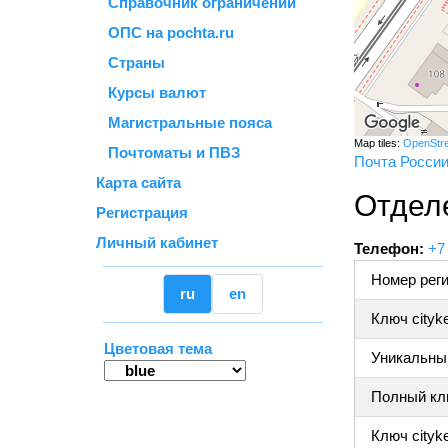
Справочник ограничений
ОПС на pochta.ru
Страны
Курсы валют
Магистральные пояса
Map tiles:
OpenStr
Почтоматы и ПВЗ
Почта Росси
Карта сайта
Отдел
Регистрация
Личный кабинет
Телефон:
+7
Номер реги
ru
en
Ключ cityk
Цветовая тема
Уникальный
Полный клю
Ключ cityke