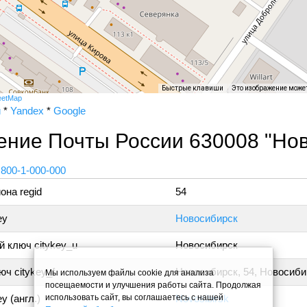
Быстрые клавиши
Это изображение може
eetMap
и
*
Yandex
*
Google
ение Почты России 630008 "Нов
 800-1-000-000
она regid
54
ey
Новосибирск
 ключ citykey_u
Новосибирск
ч citykey_f
Новосибирск, 54, Новосиби
Мы используем файлы cookie для анализа
посещаемости и улучшения работы сайта. Продолжая
использовать сайт, вы соглашаетесь с нашей
y (англ.)
Novosibirsk