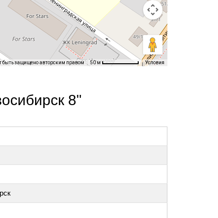
т быть защищено авторским правом
Условия
50 м
осибирск 8"
рск