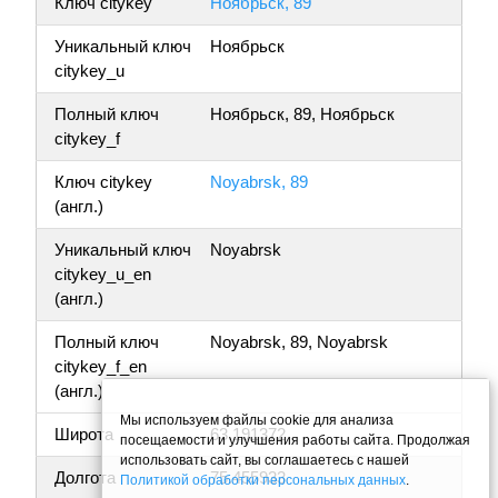
Ключ citykey
Ноябрьск, 89
Уникальный ключ
Ноябрьск
citykey_u
Полный ключ
Ноябрьск, 89, Ноябрьск
citykey_f
Ключ citykey
Noyabrsk, 89
(англ.)
Уникальный ключ
Noyabrsk
citykey_u_en
(англ.)
Полный ключ
Noyabrsk, 89, Noyabrsk
citykey_f_en
(англ.)
Мы используем файлы cookie для анализа
Широта
63.191372
посещаемости и улучшения работы сайта. Продолжая
использовать сайт, вы соглашаетесь с нашей
Долгота
75.455933
Политикой обработки персональных данных
.