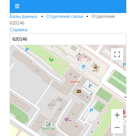
☰
Базы данных
•
Отделения связи
•
Отделение
620146
Справка