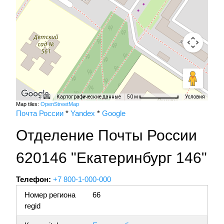
Картографические данные
Условия
50 м
Map tiles:
OpenStreetMap
Почта России
*
Yandex
*
Google
Отделение Почты России
620146 "Екатеринбург 146"
Телефон:
+7 800-1-000-000
Номер региона
66
regid