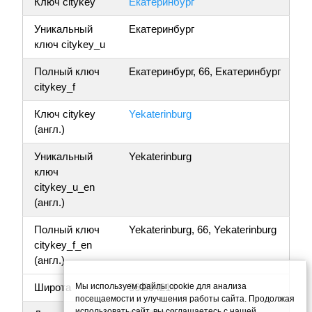
Ключ citykey
Екатеринбург
Уникальный
Екатеринбург
ключ citykey_u
Полный ключ
Екатеринбург, 66, Екатеринбург
citykey_f
Ключ citykey
Yekaterinburg
(англ.)
Уникальный
Yekaterinburg
ключ
citykey_u_en
(англ.)
Полный ключ
Yekaterinburg, 66, Yekaterinburg
citykey_f_en
(англ.)
Мы используем файлы cookie для анализа
Широта
56.804214
посещаемости и улучшения работы сайта. Продолжая
использовать сайт, вы соглашаетесь с нашей