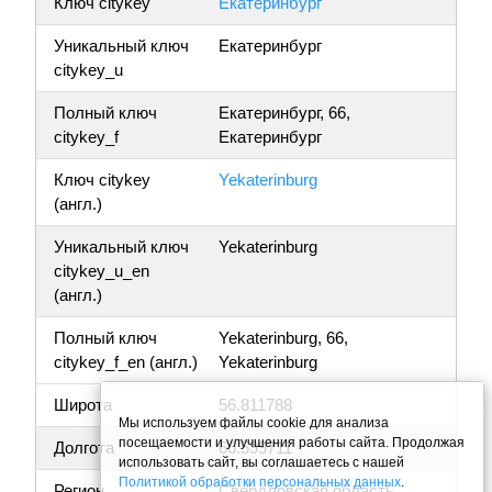
Ключ citykey
Екатеринбург
Уникальный ключ
Екатеринбург
citykey_u
Полный ключ
Екатеринбург, 66,
citykey_f
Екатеринбург
Ключ citykey
Yekaterinburg
(англ.)
Уникальный ключ
Yekaterinburg
citykey_u_en
(англ.)
Полный ключ
Yekaterinburg, 66,
citykey_f_en (англ.)
Yekaterinburg
Широта
56.811788
Мы используем файлы cookie для анализа
посещаемости и улучшения работы сайта. Продолжая
Долгота
60.599711
использовать сайт, вы соглашаетесь с нашей
Политикой обработки персональных данных
.
Регион
Свердловская область