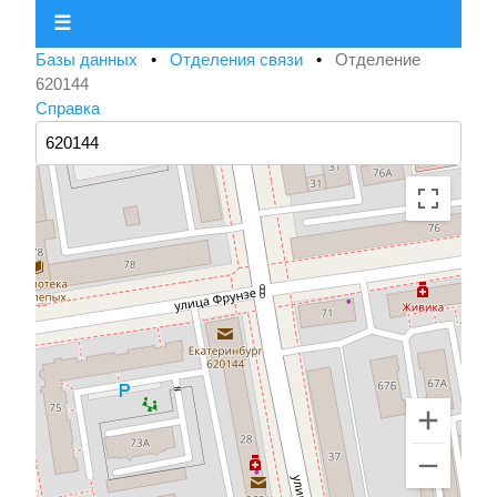
☰
Базы данных
•
Отделения связи
•
Отделение
620144
Справка