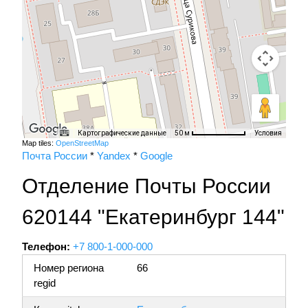
Картографические данные
Условия
50 м
Map tiles:
OpenStreetMap
Почта России
*
Yandex
*
Google
Отделение Почты России
620144 "Екатеринбург 144"
Телефон:
+7 800-1-000-000
Номер региона
66
regid