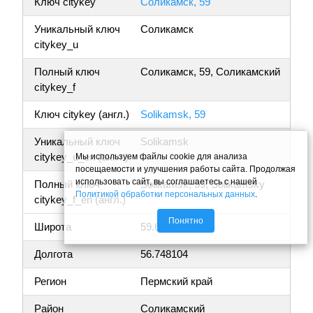
Ключ citykey
Соликамск, 59
Уникальный ключ
Соликамск
citykey_u
Полный ключ
Соликамск, 59, Соликамский
citykey_f
Ключ citykey (англ.)
Solikamsk, 59
Уникальный ключ
Solikamsk
citykey_u_en (англ.)
Мы используем файлы cookie для анализа
посещаемости и улучшения работы сайта. Продолжая
использовать сайт, вы соглашаетесь с нашей
Полный ключ
Solikamsk, 59, Solikamsky
Политикой обработки персональных данных
.
citykey_f_en (англ.)
Понятно
Широта
59.638970
Долгота
56.748104
Регион
Пермский край
Район
Соликамский