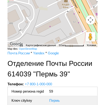
Картографические данные
Условия
50 м
Map tiles:
OpenStreetMap
Почта России
*
Yandex
*
Google
Отделение Почты России
614039 "Пермь 39"
Телефон:
+7 800-1-000-000
Номер региона regid
59
Ключ citykey
Пермь