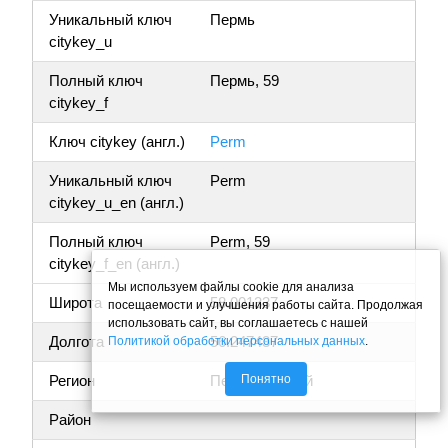
Уникальный ключ
Пермь
citykey_u
Полный ключ
Пермь, 59
citykey_f
Ключ citykey (англ.)
Perm
Уникальный ключ
Perm
citykey_u_en (англ.)
Полный ключ
Perm, 59
citykey_f_en (англ.)
Мы используем файлы cookie для анализа
Широта
58.001337
посещаемости и улучшения работы сайта. Продолжая
использовать сайт, вы соглашаетесь с нашей
Долгота
56.247437
Политикой обработки персональных данных
.
Понятно
Регион
Пермский край
Район