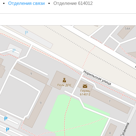
х
•
Отделения связи
•
Отделение 614012