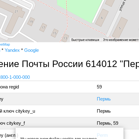
Быстрые клавиши
Это изображение может
eetMap
и
*
Yandex
*
Google
ение Почты России 614012 "Пер
 800-1-000-000
она regid
59
ey
Пермь
 ключ citykey_u
Пермь
ч citykey_f
Пермь, 59
y (англ.)
Perm
Мы используем файлы cookie для анализа