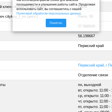
посещаемости и улучшения работы сайта. Продолжая
 ключ citykey_u_en (англ.)
Perm
использовать сайт, вы соглашаетесь с нашей
Политикой обработки персональных данных
.
ч citykey_f_en (англ.)
Perm, 59
Понятно
57.968549
56.198667
Пермский край
Пермский край, г П
Отделение связи
оты
пн, выходной
вт, открыто: 11:00 -
ср, открыто: 11:00 -
чт, открыто: 11:00 -
пт, открыто: 11:00 -