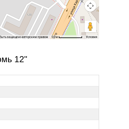
 быть защищено авторским правом
Условия
50 м
мь 12"