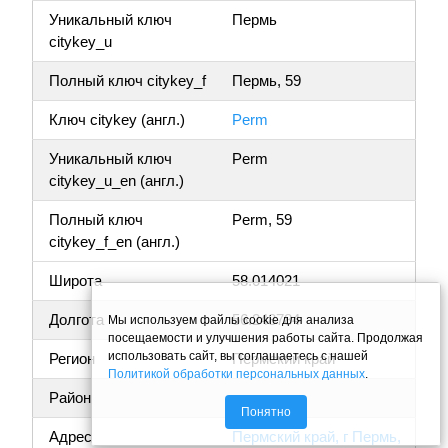
Уникальный ключ
Пермь
citykey_u
Полный ключ citykey_f
Пермь, 59
Ключ citykey (англ.)
Perm
Уникальный ключ
Perm
citykey_u_en (англ.)
Полный ключ
Perm, 59
citykey_f_en (англ.)
Широта
58.014021
Долгота
56.248784
Мы используем файлы cookie для анализа
посещаемости и улучшения работы сайта. Продолжая
использовать сайт, вы соглашаетесь с нашей
Регион
Пермский край
Политикой обработки персональных данных
.
Район
Понятно
Адрес
Пермский край, г Пермь,