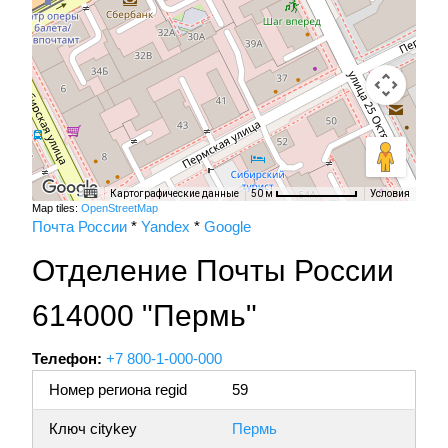
Картографические данные
Условия
50 м
Map tiles:
OpenStreetMap
Почта России
*
Yandex
*
Google
Отделение Почты России
614000 "Пермь"
Телефон:
+7 800-1-000-000
Номер региона regid
59
Ключ citykey
Пермь