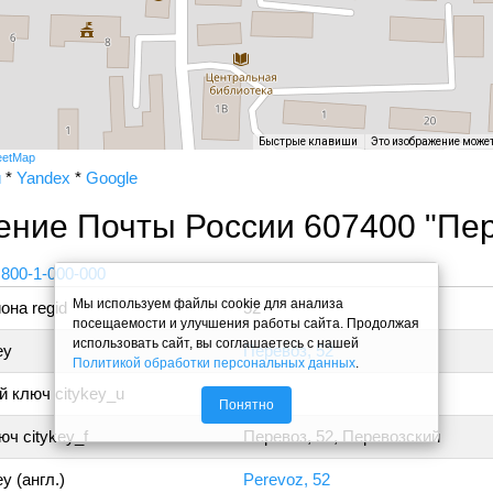
Быстрые клавиши
Это изображение може
eetMap
и
*
Yandex
*
Google
ение Почты России 607400 "Пе
 800-1-000-000
Мы используем файлы cookie для анализа
она regid
52
посещаемости и улучшения работы сайта. Продолжая
использовать сайт, вы соглашаетесь с нашей
ey
Перевоз, 52
Политикой обработки персональных данных
.
 ключ citykey_u
Понятно
ч citykey_f
Перевоз, 52, Перевозский
y (англ.)
Perevoz, 52