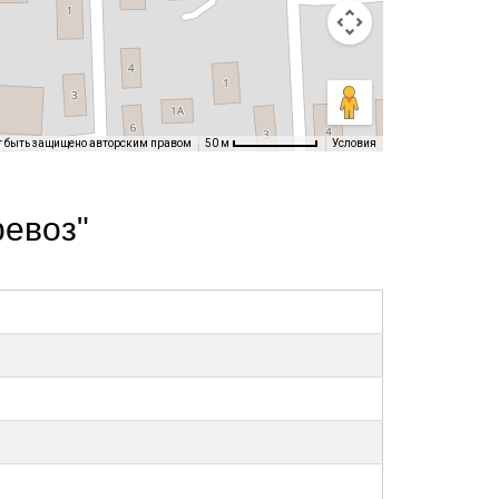
т быть защищено авторским правом
Условия
50 м
ревоз"