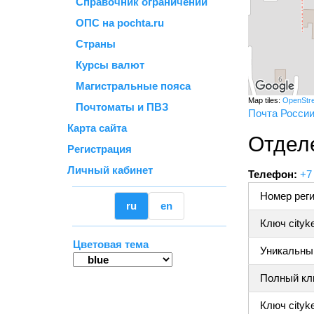
Справочник ограничений
ОПС на pochta.ru
Страны
Курсы валют
Магистральные пояса
Map tiles:
OpenStr
Почтоматы и ПВЗ
Почта Росси
Карта сайта
Отдел
Регистрация
Личный кабинет
Телефон:
+7
Номер реги
ru
en
Ключ cityk
Цветовая тема
Уникальный
Полный клю
Ключ cityke