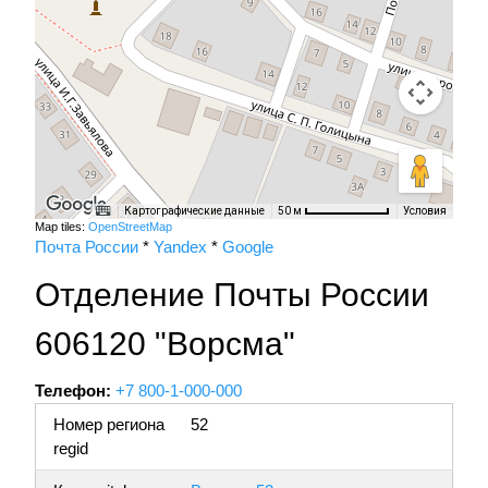
Картографические данные
Условия
50 м
Map tiles:
OpenStreetMap
Почта России
*
Yandex
*
Google
Отделение Почты России
606120 "Ворсма"
Телефон:
+7 800-1-000-000
Номер региона
52
regid