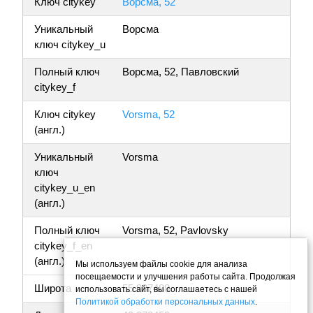
Ключ citykey
Ворсма, 52
Уникальный
Ворсма
ключ citykey_u
Полный ключ
Ворсма, 52, Павловский
citykey_f
Ключ citykey
Vorsma, 52
(англ.)
Уникальный
Vorsma
ключ
citykey_u_en
(англ.)
Полный ключ
Vorsma, 52, Pavlovsky
citykey_f_en
(англ.)
Мы используем файлы cookie для анализа
посещаемости и улучшения работы сайта. Продолжая
Широта
55.987488
использовать сайт, вы соглашаетесь с нашей
Политикой обработки персональных данных
.