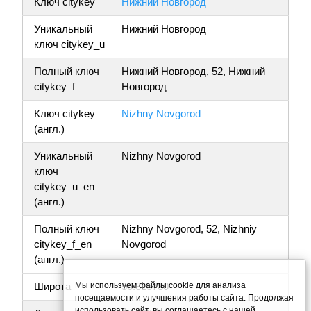
Ключ citykey
Нижний Новгород
Уникальный
Нижний Новгород
ключ citykey_u
Полный ключ
Нижний Новгород, 52, Нижний
citykey_f
Новгород
Ключ citykey
Nizhny Novgorod
(англ.)
Уникальный
Nizhny Novgorod
ключ
citykey_u_en
(англ.)
Полный ключ
Nizhny Novgorod, 52, Nizhniy
citykey_f_en
Novgorod
(англ.)
Мы используем файлы cookie для анализа
Широта
56.315780
посещаемости и улучшения работы сайта. Продолжая
использовать сайт, вы соглашаетесь с нашей