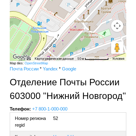
Картографические данные
Условия
50 м
Map tiles:
OpenStreetMap
Почта России
*
Yandex
*
Google
Отделение Почты России
603000 "Нижний Новгород"
Телефон:
+7 800-1-000-000
Номер региона
52
regid