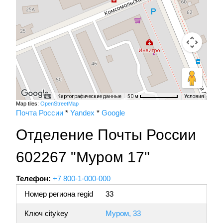
Картографические данные
Условия
50 м
Map tiles:
OpenStreetMap
Почта России
*
Yandex
*
Google
Отделение Почты России
602267 "Муром 17"
Телефон:
+7 800-1-000-000
Номер региона regid
33
Ключ citykey
Муром, 33