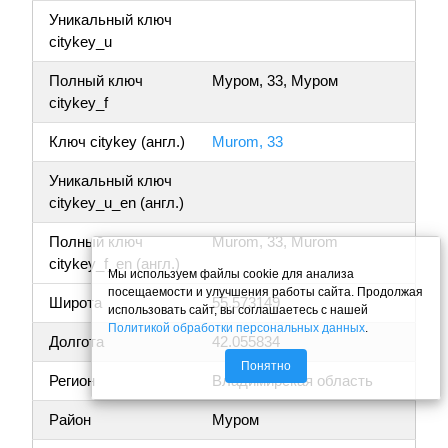
Уникальный ключ
citykey_u
Полный ключ
Муром, 33, Муром
citykey_f
Ключ citykey (англ.)
Murom, 33
Уникальный ключ
citykey_u_en (англ.)
Полный ключ
Murom, 33, Murom
citykey_f_en (англ.)
Мы используем файлы cookie для анализа
посещаемости и улучшения работы сайта. Продолжая
Широта
55.573149
использовать сайт, вы соглашаетесь с нашей
Политикой обработки персональных данных
.
Долгота
42.055834
Понятно
Регион
Владимирская область
Район
Муром