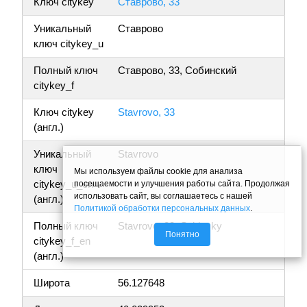
Ключ citykey
Ставрово, 33
Уникальный
Ставрово
ключ citykey_u
Полный ключ
Ставрово, 33, Собинский
citykey_f
Ключ citykey
Stavrovo, 33
(англ.)
Уникальный
Stavrovo
ключ
Мы используем файлы cookie для анализа
citykey_u_en
посещаемости и улучшения работы сайта. Продолжая
использовать сайт, вы соглашаетесь с нашей
(англ.)
Политикой обработки персональных данных
.
Полный ключ
Stavrovo, 33, Sobinsky
Понятно
citykey_f_en
(англ.)
Широта
56.127648