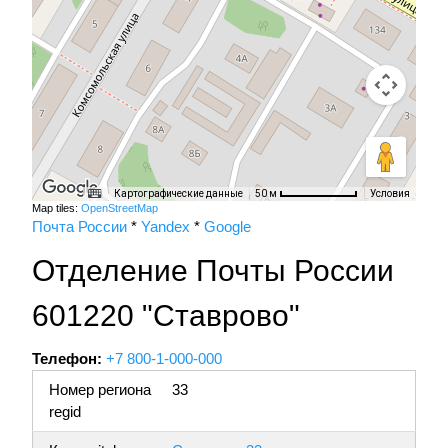
Картографические данные
Условия
50 м
Map tiles:
OpenStreetMap
Почта России
*
Yandex
*
Google
Отделение Почты России
601220 "Ставрово"
Телефон:
+7 800-1-000-000
Номер региона
33
regid