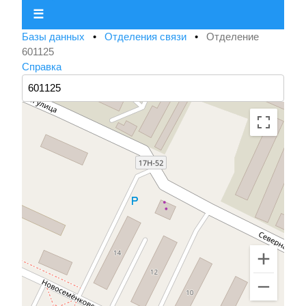
☰
Базы данных
•
Отделения связи
•
Отделение
601125
Справка