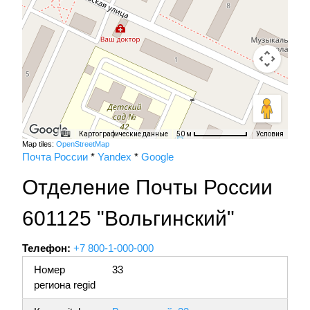
Картографические данные
Условия
50 м
Map tiles:
OpenStreetMap
Почта России
*
Yandex
*
Google
Отделение Почты России
601125 "Вольгинский"
Телефон:
+7 800-1-000-000
Номер
33
региона regid