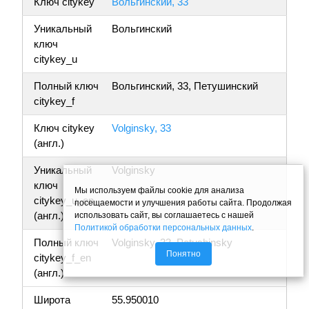
Ключ citykey
Вольгинский, 33
Уникальный
Вольгинский
ключ
citykey_u
Полный ключ
Вольгинский, 33, Петушинский
citykey_f
Ключ citykey
Volginsky, 33
(англ.)
Уникальный
Volginsky
ключ
Мы используем файлы cookie для анализа
citykey_u_en
посещаемости и улучшения работы сайта. Продолжая
(англ.)
использовать сайт, вы соглашаетесь с нашей
Политикой обработки персональных данных
.
Полный ключ
Volginsky, 33, Petushinsky
Понятно
citykey_f_en
(англ.)
Широта
55.950010