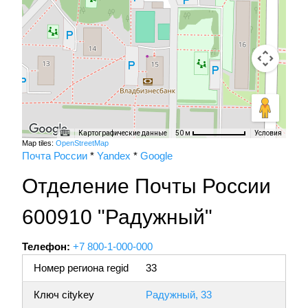
Картографические данные
Условия
50 м
Map tiles:
OpenStreetMap
Почта России
*
Yandex
*
Google
Отделение Почты России
600910 "Радужный"
Телефон:
+7 800-1-000-000
Номер региона regid
33
Ключ citykey
Радужный, 33