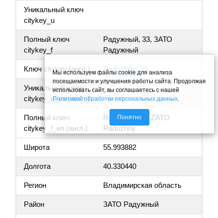
Уникальный ключ
citykey_u
Полный ключ
Радужный, 33, ЗАТО
citykey_f
Радужный
Ключ citykey (англ.)
Raduzhny, 33
Мы используем файлы cookie для анализа
посещаемости и улучшения работы сайта. Продолжая
Уникальный ключ
использовать сайт, вы соглашаетесь с нашей
citykey_u_en (англ.)
Политикой обработки персональных данных
.
Полный ключ
Raduzhny, 33, ZATO
Понятно
citykey_f_en (англ.)
Raduzhny
Широта
55.993882
Долгота
40.330440
Регион
Владимирская область
Район
ЗАТО Радужный