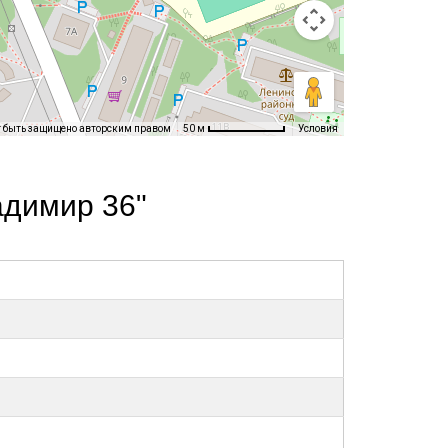
т быть защищено авторским правом
Условия
50 м
адимир 36"