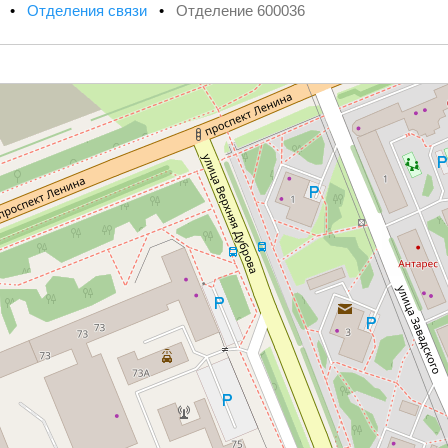
х
•
Отделения связи
•
Отделение 600036