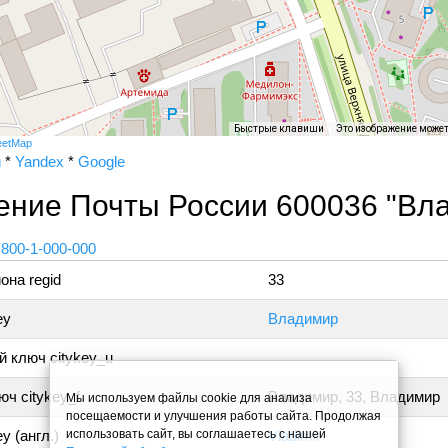
Быстрые клавиши
Это изображение може
eetMap
и
*
Yandex
*
Google
ение Почты России 600036 "Вл
 800-1-000-000
она regid
33
ey
Владимир
 ключ citykey_u
ч citykey_f
Владимир, 33, Владимир
Мы используем файлы cookie для анализа
посещаемости и улучшения работы сайта. Продолжая
использовать сайт, вы соглашаетесь с нашей
y (англ.)
Vladimir