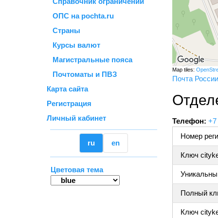
Справочник ограничений
ОПС на pochta.ru
Страны
Курсы валют
Магистральные пояса
Map tiles:
OpenStr
Почтоматы и ПВЗ
Почта Росси
Карта сайта
Отдел
Регистрация
Личный кабинет
Телефон:
+7
Номер реги
ru
en
Ключ cityk
Цветовая тема
Уникальный
Полный клю
Ключ cityke