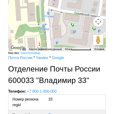
Картографические данные
Условия
50 м
Map tiles:
OpenStreetMap
Почта России
*
Yandex
*
Google
Отделение Почты России
600033 "Владимир 33"
Телефон:
+7 800-1-000-000
Номер региона
33
regid