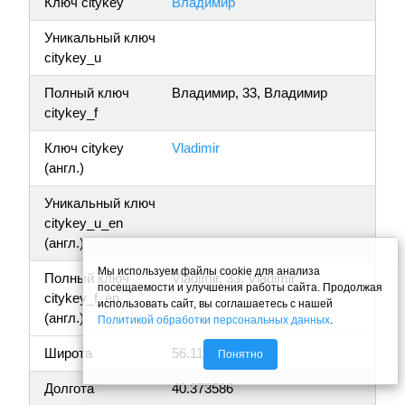
Ключ citykey
Владимир
Уникальный ключ
citykey_u
Полный ключ
Владимир, 33, Владимир
citykey_f
Ключ citykey
Vladimir
(англ.)
Уникальный ключ
citykey_u_en
(англ.)
Мы используем файлы cookie для анализа
Полный ключ
Vladimir, 33, Vladimir
посещаемости и улучшения работы сайта. Продолжая
citykey_f_en
использовать сайт, вы соглашаетесь с нашей
(англ.)
Политикой обработки персональных данных
.
Широта
56.110962
Понятно
Долгота
40.373586