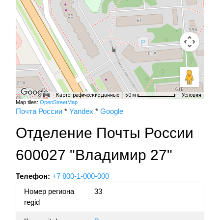
Картографические данные
Условия
50 м
Map tiles:
OpenStreetMap
Почта России
*
Yandex
*
Google
Отделение Почты России
600027 "Владимир 27"
Телефон:
+7 800-1-000-000
Номер региона
33
regid