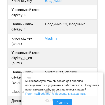
Ключ citykey
Владимир
Уникальный ключ
citykey_u
Полный ключ
Владимир, 33, Владимир
citykey_f
Ключ citykey
Vladimir
(англ.)
Уникальный ключ
citykey_u_en
(англ.)
Полный ключ
Vladimir, 33, Vladimir
citykey_f_en
Мы используем файлы cookie для анализа
(англ.)
посещаемости и улучшения работы сайта. Продолжая
использовать сайт, вы соглашаетесь с нашей
Широта
56.173177
Политикой обработки персональных данных
.
Долгота
40.461010
Понятно