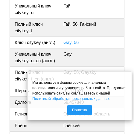
Уникальный ключ
Гай
citykey_u
Полный ключ
Гай, 56, Гайский
citykey_f
Ключ citykey (англ.)
Gay, 56
Уникальный ключ
Gay
citykey_u_en (англ.)
Полный ключ
Gay, 56, Gaysky
citykey_f_en (англ.)
Мы используем файлы cookie для анализа
посещаемости и улучшения работы сайта. Продолжая
Широта
51.471521
использовать сайт, вы соглашаетесь с нашей
Политикой обработки персональных данных
.
Долгота
58.457849
Понятно
Регион
Оренбургская область
Район
Гайский