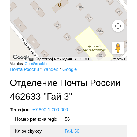
Картографические данные
Условия
50 м
Map tiles:
OpenStreetMap
Почта России
*
Yandex
*
Google
Отделение Почты России
462633 "Гай 3"
Телефон:
+7 800-1-000-000
Номер региона regid
56
Ключ citykey
Гай, 56