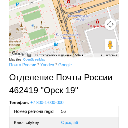
Картографические данные
Условия
50 м
Map tiles:
OpenStreetMap
Почта России
*
Yandex
*
Google
Отделение Почты России
462419 "Орск 19"
Телефон:
+7 800-1-000-000
Номер региона regid
56
Ключ citykey
Орск, 56