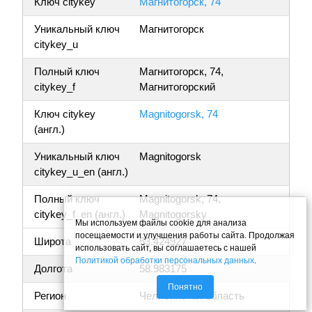
Ключ citykey
Магнитогорск, 74
Уникальный ключ
Магнитогорск
citykey_u
Полный ключ
Магнитогорск, 74,
citykey_f
Магнитогорский
Ключ citykey
Magnitogorsk, 74
(англ.)
Уникальный ключ
Magnitogorsk
citykey_u_en (англ.)
Полный ключ
Magnitogorsk, 74,
citykey_f_en (англ.)
Magnitogorsky
Мы используем файлы cookie для анализа
посещаемости и улучшения работы сайта. Продолжая
Широта
53.424927
использовать сайт, вы соглашаетесь с нашей
Политикой обработки персональных данных
.
Долгота
58.983175
Понятно
Регион
Челябинская область