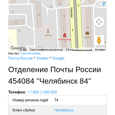
Картографические данные
Условия
50 м
Map tiles:
OpenStreetMap
Почта России
*
Yandex
*
Google
Отделение Почты России
454084 "Челябинск 84"
Телефон:
+7 800-1-000-000
Номер региона regid
74
Ключ citykey
Челябинск