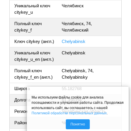
Уникальный ключ
Челябинск
citykey_u
Полный ключ
Челябинск, 74,
citykey_f
Челябинский
Ключ citykey (англ.)
Chelyabinsk
Уникальный ключ
Chelyabinsk
citykey_u_en (англ.)
Полный ключ
Chelyabinsk, 74,
citykey_f_en (англ.)
Chelyabinsky
Широта
55.182768
Мы используем файлы cookie для анализа
Долгота
61.398394
посещаемости и улучшения работы сайта. Продолжая
использовать сайт, вы соглашаетесь с нашей
Регион
Челябинская область
Политикой обработки персональных данных
.
Район
Челябинский
Понятно