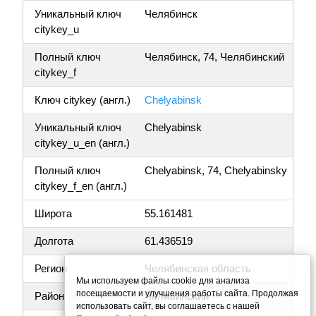
Уникальный ключ
Челябинск
citykey_u
Полный ключ
Челябинск, 74, Челябинский
citykey_f
Ключ citykey (англ.)
Chelyabinsk
Уникальный ключ
Chelyabinsk
citykey_u_en (англ.)
Полный ключ
Chelyabinsk, 74, Chelyabinsky
citykey_f_en (англ.)
Широта
55.161481
Долгота
61.436519
Регион
Челябинская область
Мы используем файлы cookie для анализа
посещаемости и улучшения работы сайта. Продолжая
Район
Челябинский
использовать сайт, вы соглашаетесь с нашей