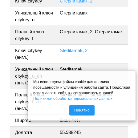
Ключ citykey
Стерлитамак, 2
Уникальный ключ
Стерлитамак
citykey_u
Полный ключ
Стерлитамак, 2, Стерлитамак
citykey_f
Ключ citykey
Sterlitamak, 2
(англ.)
Уникальный ключ
Sterlitamak
citykey_u_en
Мы используем файлы cookie для анализа
(англ.)
посещаемости и улучшения работы сайта. Продолжая
использовать сайт, вы соглашаетесь с нашей
Полный ключ
Sterlitamak, 2, Sterlitamak
Политикой обработки персональных данных
.
citykey_f_en
(англ.)
Понятно
Широта
53.617847
Долгота
55.938245