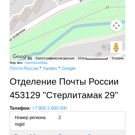
Картографические данные
Условия
50 м
Map tiles:
OpenStreetMap
Почта России
*
Yandex
*
Google
Отделение Почты России
453129 "Стерлитамак 29"
Телефон:
+7 800-1-000-000
Номер региона
2
regid