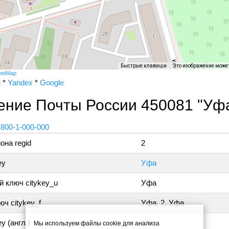
Быстрые клавиши
Это изображение може
eetMap
и
*
Yandex
*
Google
ение Почты России 450081 "Уфа
 800-1-000-000
она regid
2
ey
Уфа
 ключ citykey_u
Уфа
ч citykey_f
Уфа, 2, Уфа
y (англ.)
Ufa
Мы используем файлы cookie для анализа