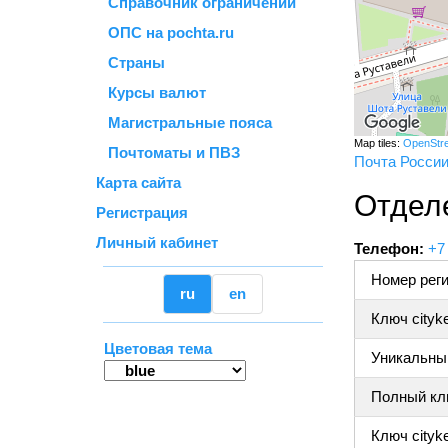
Справочник ограничений
ОПС на pochta.ru
Страны
Курсы валют
Магистральные пояса
Map tiles:
OpenStr
Почтоматы и ПВЗ
Почта Росси
Карта сайта
Отдел
Регистрация
Личный кабинет
Телефон:
+7
Номер реги
ru
en
Ключ cityk
Цветовая тема
Уникальный
Полный клю
Ключ cityke