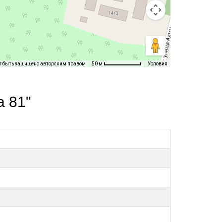
т быть защищено авторским правом
Условия
50 м
 81"