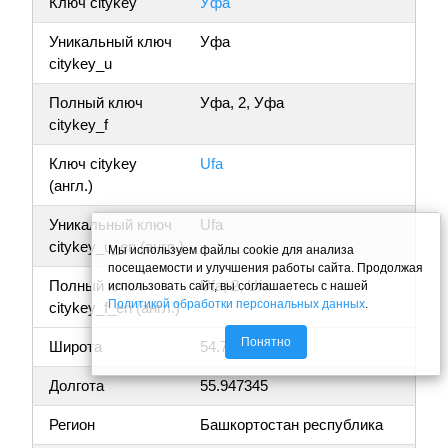
Ключ citykey
Уфа
Уникальный ключ
Уфа
citykey_u
Полный ключ
Уфа, 2, Уфа
citykey_f
Ключ citykey
Ufa
(англ.)
Уникальный ключ
Ufa
citykey_u_en (англ.)
Мы используем файлы cookie для анализа
посещаемости и улучшения работы сайта. Продолжая
Полный ключ
Ufa, 2, Ufa
использовать сайт, вы соглашаетесь с нашей
Политикой обработки персональных данных
.
citykey_f_en (англ.)
Понятно
Широта
54.747761
Долгота
55.947345
Регион
Башкортостан республика