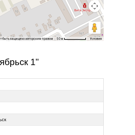
ет быть защищено авторским правом
Условия
50 м
ябрьск 1"
ьск