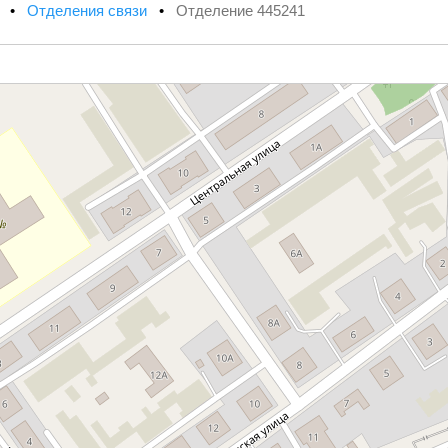
х
•
Отделения связи
•
Отделение 445241