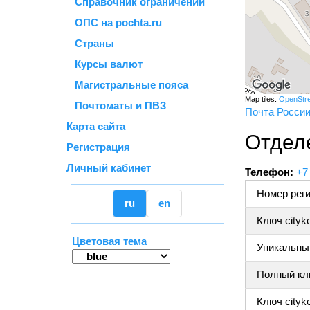
Справочник ограничений
ОПС на pochta.ru
Страны
Курсы валют
Магистральные пояса
Map tiles:
OpenStr
Почтоматы и ПВЗ
Почта Росси
Карта сайта
Отделе
Регистрация
Личный кабинет
Телефон:
+7
Номер реги
ru
en
Ключ cityk
Цветовая тема
Уникальный
Полный клю
Ключ cityke