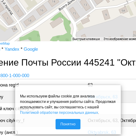
Быстрые клавиши
Это изображение мож
eetMap
и
*
Yandex
*
Google
ние Почты России 445241 "Окт
 800-1-000-000
она regid
63
Мы используем файлы cookie для анализа
ey
Октябрьск, 63
посещаемости и улучшения работы сайта. Продолжая
использовать сайт, вы соглашаетесь с нашей
 ключ citykey_u
Политикой обработки персональных данных
.
ч citykey_f
Октябрьск, 63, Октябр
Понятно
y (англ.)
Oktyabrsk, 63