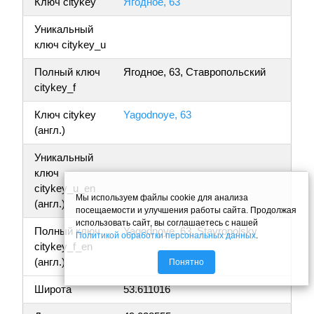
Ключ citykey
Ягодное, 63
Уникальный
ключ citykey_u
Полный ключ
Ягодное, 63, Ставропольский
citykey_f
Ключ citykey
Yagodnoye, 63
(англ.)
Уникальный
ключ
citykey_u_en
Мы используем файлы cookie для анализа
(англ.)
посещаемости и улучшения работы сайта. Продолжая
использовать сайт, вы соглашаетесь с нашей
Полный ключ
Yagodnoye, 63, Stavropolsky
Политикой обработки персональных данных
.
citykey_f_en
(англ.)
Понятно
Широта
53.611016