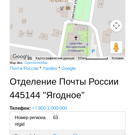
Картографические данные
Условия
50 м
Map tiles:
OpenStreetMap
Почта России
*
Yandex
*
Google
Отделение Почты России
445144 "Ягодное"
Телефон:
+7 800-1-000-000
Номер региона
63
regid