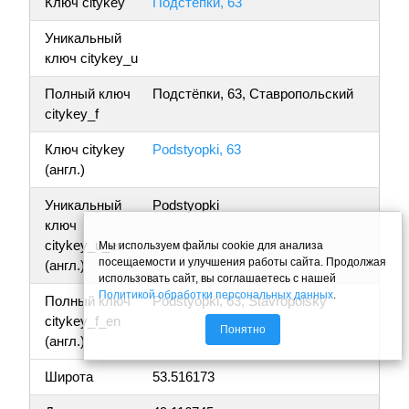
Ключ citykey
Подстёпки, 63
Уникальный
ключ citykey_u
Полный ключ
Подстёпки, 63, Ставропольский
citykey_f
Ключ citykey
Podstyopki, 63
(англ.)
Уникальный
Podstyopki
ключ
citykey_u_en
Мы используем файлы cookie для анализа
посещаемости и улучшения работы сайта. Продолжая
(англ.)
использовать сайт, вы соглашаетесь с нашей
Политикой обработки персональных данных
.
Полный ключ
Podstyopki, 63, Stavropolsky
citykey_f_en
Понятно
(англ.)
Широта
53.516173