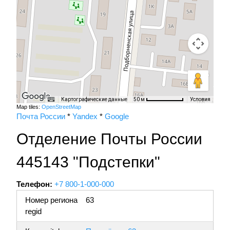
Картографические данные
Условия
50 м
Map tiles:
OpenStreetMap
Почта России
*
Yandex
*
Google
Отделение Почты России
445143 "Подстепки"
Телефон:
+7 800-1-000-000
Номер региона
63
regid